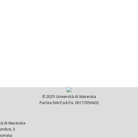
© 2025 Università di Macerata
Partita IVA/Cod.Fis. 00177050432
ità di Macerata
tembre, 5
cerata