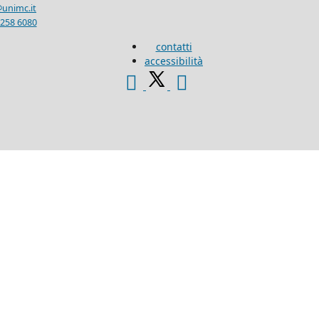
unimc.it
 258 6080
contatti
accessibilità