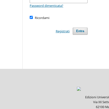
Password dimenticata?
Ricordami
Registrati
Entra
Edizioni Univers
Via XX Set
62100 Ma