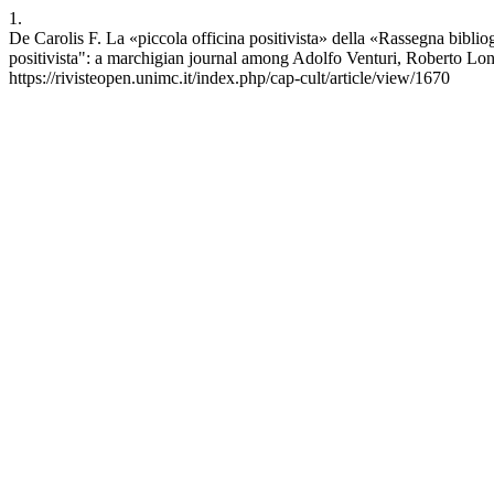
1.
De Carolis F. La «piccola officina positivista» della «Rassegna bibliog
positivista": a marchigian journal among Adolfo Venturi, Roberto Lon
https://rivisteopen.unimc.it/index.php/cap-cult/article/view/1670