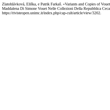
Zlatohlávková, Eliška, e Patrik Farkaš. «Variants and Copies of Vo
Maddalena Di Simone Vouet Nelle Collezioni Della Repubblica Cec
https://rivisteopen.unimc.it/index.php/cap-cult/article/view/3202.