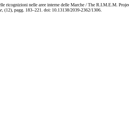
lle ricognizioni nelle aree interne delle Marche / The R.I.M.E.M. Proje
ge
, (12), pagg. 183–221. doi: 10.13138/2039-2362/1306.