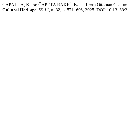
CAPALIJA, Klara; ČAPETA RAKIĆ, Ivana. From Ottoman Costume to Ven
Cultural Heritage
,
[S. l.]
, n. 32, p. 571–606, 2025. DOI: 10.13138/2