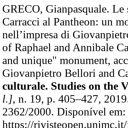
GRECO, Gianpasquale. Le se
Carracci al Pantheon: un m
nell’impresa di Giovanpietr
of Raphael and Annibale Ca
and unique" monument, acco
Giovanpietro Bellori and C
culturale. Studies on the 
l.]
, n. 19, p. 405–427, 201
2362/2000. Disponível em:
https://rivisteopen.unimc.it