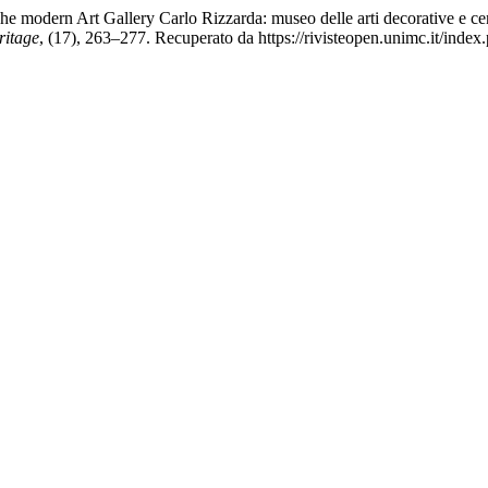
e modern Art Gallery Carlo Rizzarda: museo delle arti decorative e cen
ritage
, (17), 263–277. Recuperato da https://rivisteopen.unimc.it/index