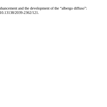
e enhancement and the development of the “albergo diffuso”:
g/10.13138/2039-2362/121.