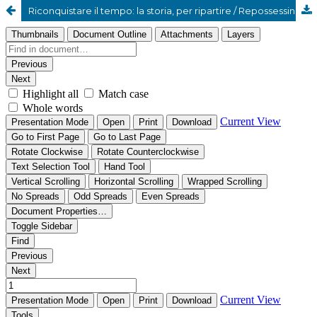
Riconquistare il tempo: la storia, per ripartire / Repossessing the time: the history, to start again