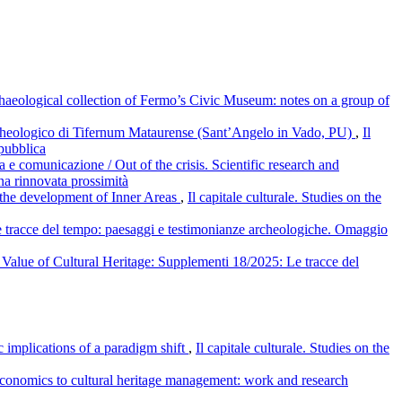
chaeological collection of Fermo’s Civic Museum: notes on a group of
 archeologico di Tifernum Mataurense (Sant’Angelo in Vado, PU)
,
Il
 pubblica
ica e comunicazione / Out of the crisis. Scientific research and
una rinnovata prossimità
r the development of Inner Areas
,
Il capitale culturale. Studies on the
 Le tracce del tempo: paesaggi e testimonianze archeologiche. Omaggio
he Value of Cultural Heritage: Supplementi 18/2025: Le tracce del
 implications of a paradigm shift
,
Il capitale culturale. Studies on the
l economics to cultural heritage management: work and research