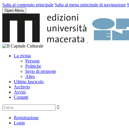
Salta al contenuto principale
Salta al menu principale di navigazione
S
Open Menu
La rivista
Persone
Politiche
Invio di proposte
Altro
Ultimo fascicolo
Archivio
Avvisi
Contatti
Registrazione
Login