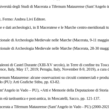
niversità degli Studi di Macerata a Tifernum Mataurense (Sant’Angelo i
e, Fermo: Andrea Livi Editore.
itte e dati archeologici, in Il Maceratese e le Marche centro-meridional
nazionale di Archeologia Medievale nelle Marche (Macerata, 9-11 magg
rnazionale di Archeologia Medievale nelle Marche (Macerata, 28-30 ma
caleoni di Castel Durante (XIII-XV secolo), in Terre di confine tra Tos
nce, Italy, May 17, 2019; Perugia, Italy, November 8-9, 2019), a cura di 
ernum Mataurense: alcune osservazioni su circuiti commerciali e produzio
o (PU): Arti Grafiche Stibu, pp. 63-82.
t’Angelo in Vado – PU), «Atti e Memorie della Deputazione di Storia P
età tardoantica e post-antica, in Moscatelli, Sacco, pp. 121-137.
 Macerata a Tifernum Mataurense (Sant’Angelo in Vado - PU) (2000-2021),