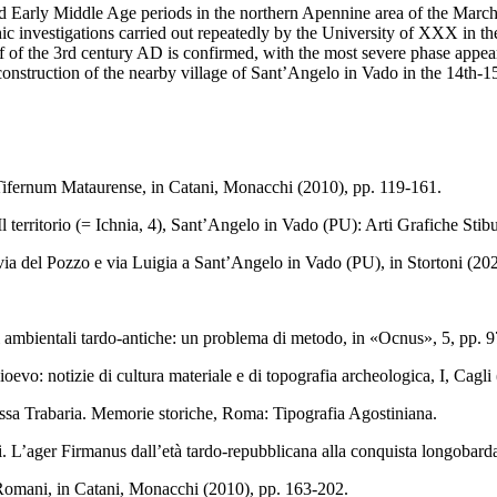
 Early Middle Age periods in the northern Apennine area of the Marche 
aphic investigations carried out repeatedly by the University of XXX in
f of the 3rd century AD is confirmed, with the most severe phase appeari
onstruction of the nearby village of Sant’Angelo in Vado in the 14th-15
 di Tifernum Mataurense, in Catani, Monacchi (2010), pp. 119-161.
 territorio (= Ichnia, 4), Sant’Angelo in Vado (PU): Arti Grafiche Stibu
in via del Pozzo e via Luigia a Sant’Angelo in Vado (PU), in Stortoni (20
i ambientali tardo-antiche: un problema di metodo, in «Ocnus», 5, pp. 
evo: notizie di cultura materiale e di topografia archeologica, I, Cagli
assa Trabaria. Memorie storiche, Roma: Tipografia Agostiniana.
 L’ager Firmanus dall’età tardo-repubblicana alla conquista longobarda,
 Romani, in Catani, Monacchi (2010), pp. 163-202.