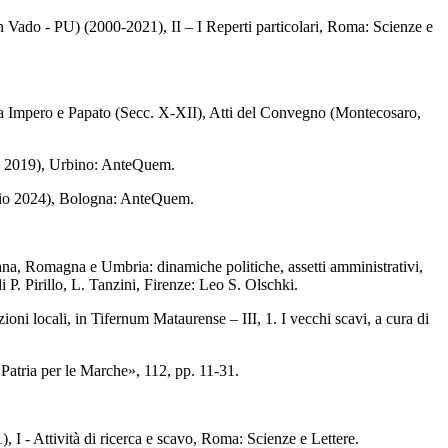
n Vado - PU) (2000-2021), II – I Reperti particolari, Roma: Scienze e
i tra Impero e Papato (Secc. X-XII), Atti del Convegno (Montecosaro,
io 2019), Urbino: AnteQuem.
ggio 2024), Bologna: AnteQuem.
cana, Romagna e Umbria: dinamiche politiche, assetti amministrativi,
P. Pirillo, L. Tanzini, Firenze: Leo S. Olschki.
ni locali, in Tifernum Mataurense – III, 1. I vecchi scavi, a cura di
atria per le Marche», 112, pp. 11-31.
 I - Attività di ricerca e scavo, Roma: Scienze e Lettere.