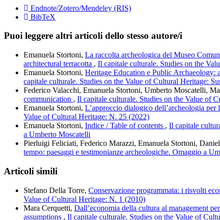
Endnote/Zotero/Mendeley (RIS)
BibTeX
Puoi leggere altri articoli dello stesso autore/i
Emanuela Stortoni,
La raccolta archeologica del Museo Comunal
architectural terracotta
,
Il capitale culturale. Studies on the Va
Emanuela Stortoni,
Heritage Education e Public Archaeology: at
capitale culturale. Studies on the Value of Cultural Heritage: 
Federico Valacchi, Emanuela Stortoni, Umberto Moscatelli, Ma
communication
,
Il capitale culturale. Studies on the Value of
Emanuela Stortoni,
L’approccio dialogico dell’archeologia per 
Value of Cultural Heritage: N. 25 (2022)
Emanuela Stortoni,
Indice / Table of contents
,
Il capitale cult
a Umberto Moscatelli
Pierluigi Feliciati, Federico Marazzi, Emanuela Stortoni, Danie
tempo: paesaggi e testimonianze archeologiche. Omaggio a Um
Articoli simili
Stefano Della Torre,
Conservazione programmata: i risvolti eco
Value of Cultural Heritage: N. 1 (2010)
Mara Cerquetti,
Dall’economia della cultura al management per 
assumptions
,
Il capitale culturale. Studies on the Value of Cult