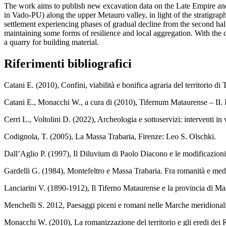
The work aims to publish new excavation data on the Late Empire and
in Vado-PU) along the upper Metauro valley, in light of the stratigr
settlement experiencing phases of gradual decline from the second hal
maintaining some forms of resilience and local aggregation. With the c
a quarry for building material.
Riferimenti bibliografici
Catani E. (2010), Confini, viabilità e bonifica agraria del territorio
Catani E., Monacchi W., a cura di (2010), Tifernum Mataurense – II. Il
Cerri L., Voltolini D. (2022), Archeologia e sottoservizi: interventi 
Codignola, T. (2005), La Massa Trabaria, Firenze: Leo S. Olschki.
Dall’Aglio P. (1997), Il Diluvium di Paolo Diacono e le modificazion
Gardelli G. (1984), Montefeltro e Massa Trabaria. Fra romanità e medio
Lanciarini V. (1890-1912), Il Tiferno Mataurense e la provincia di M
Menchelli S. 2012, Paesaggi piceni e romani nelle Marche meridionali.
Monacchi W. (2010), La romanizzazione del territorio e gli eredi dei