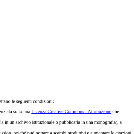
ttano le seguenti condizioni:
cenziata sotto una
Licenza Creative Commons - Attribuzione
che
rla in un archivio istituzionale o pubblicarla in una monografia), a
mission, poiché può portare a scambi produttivi e aumentare le citazioni