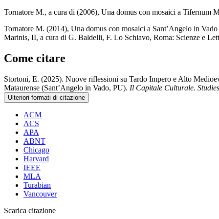
Tornatore M., a cura di (2006), Una domus con mosaici a Tifernum M
Tornatore M. (2014), Una domus con mosaici a Sant’Angelo in Vado (PU)
Marinis, II, a cura di G. Baldelli, F. Lo Schiavo, Roma: Scienze e Let
Come citare
Stortoni, E. (2025). Nuove riflessioni su Tardo Impero e Alto Medi
Mataurense (Sant’Angelo in Vado, PU).
Il Capitale Culturale. Studie
Ulteriori formati di citazione
ACM
ACS
APA
ABNT
Chicago
Harvard
IEEE
MLA
Turabian
Vancouver
Scarica citazione