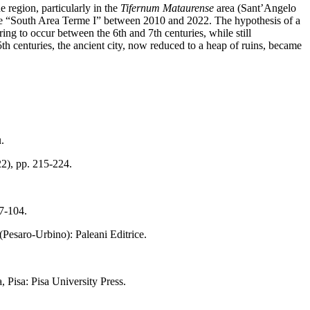
region, particularly in the
Tifernum Mataurense
area (Sant’Angelo
 the “South Area Terme I” between 2010 and 2022. The hypothesis of a
ng to occur between the 6th and 7th centuries, while still
th centuries, the ancient city, now reduced to a heap of ruins, became
.
22), pp. 215-224.
97-104.
 (Pesaro-Urbino): Paleani Editrice.
 Pisa: Pisa University Press.