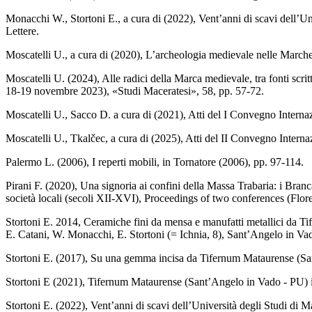
Monacchi W., Stortoni E., a cura di (2022), Vent’anni di scavi dell’U
Lettere.
Moscatelli U., a cura di (2020), L’archeologia medievale nelle March
Moscatelli U. (2024), Alle radici della Marca medievale, tra fonti scr
18-19 novembre 2023), «Studi Maceratesi», 58, pp. 57-72.
Moscatelli U., Sacco D. a cura di (2021), Atti del I Convegno Inter
Moscatelli U., Tkalčec, a cura di (2025), Atti del II Convegno Inte
Palermo L. (2006), I reperti mobili, in Tornatore (2006), pp. 97-114.
Pirani F. (2020), Una signoria ai confini della Massa Trabaria: i Bran
società locali (secoli XII-XVI), Proceedings of two conferences (Flore
Stortoni E. 2014, Ceramiche fini da mensa e manufatti metallici da Tif
E. Catani, W. Monacchi, E. Stortoni (= Ichnia, 8), Sant’Angelo in Vad
Stortoni E. (2017), Su una gemma incisa da Tifernum Mataurense (San
Stortoni E (2021), Tifernum Mataurense (Sant’Angelo in Vado - PU) in 
Stortoni E. (2022), Vent’anni di scavi dell’Università degli Studi di