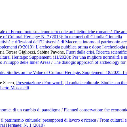
e di Fermo: note su alcune terrecotte architettoniche romane / The ar
lue of Cultural Heritage: N. 7 (2013): In memoria di Claudia Giontella
tività e riflessioni dell’Università di Macerata intorno al patrimonio
Supplementi (9/2019): L'archeologia pubblica prima e dopo l'archeologia
ria Teresa Gigliozzi, Sabina Pavone,
Fuori dalla crisi. Ricerca scientif
 Cultural Heritage: Supplementi (11/2020): Per una migliore normalità e 
lo sviluppo delle Inner Areas / The dialogic approach of archeology fo
urale. Studies on the Value of Cultural Heritage: Supplementi 18/2025:
le Sacco,
Presentazione / Foreword
,
Il capitale culturale. Studies on t
berto Moscatelli
nomici di un cambio di paradigma / Planned conservation: the economic
il patrimonio culturale: presupposti di lavoro e ricerca / From cultura
ural Heritage: N. 1 (2010)